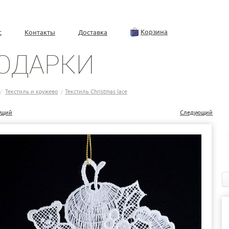
Корзина
с
Контакты
Доставка
ОДАРКИ
Текстиль и кружево
Текстиль Christmas lace
/
/
ущий
Следующий