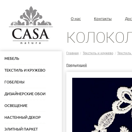
О нас
Контакты
Дос
КОЛОКО
Главная
Текстиль и кружево
Текстиль 
/
/
МЕБЕЛЬ
Предыдущий
ТЕКСТИЛЬ И КРУЖЕВО
ГОБЕЛЕНЫ
ДИЗАЙНЕРСКИЕ ОБОИ
ОСВЕЩЕНИЕ
НАСТЕННЫЙ ДЕКОР
ЭЛИТНЫЙ ПАРКЕТ